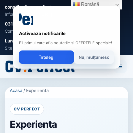
Română
consilier@cv-perfect.ro
Informații și suport clienți
031-005 0470
Comenzi, întrebări și recomandări
Activează notificările
Luni - Vineri 9:00 - 17:00
Fii primul care afla noutatile si OFERTELE speciale!
Site disponibil non-stop
Înțeleg
Nu, mulțumesc
☰
Acasă
/
Experienta
CV PERFECT
Experienta