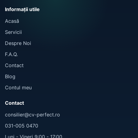
Informații utile
Acasă
Servicii
Despre Noi
F.A.Q.
Contact
Blog
Contul meu
Contact
consilier@cv-perfect.ro
031-005 0470
Luni - Vineri 9:00 - 17:00