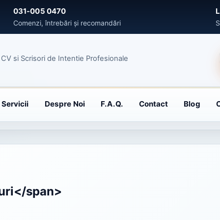
031-005 0470
L
Comenzi, întrebări și recomandări
S
Activează notificările
CV si Scrisori de Intentie Profesionale
Fii primul care afla noutatile si OFERTELE speciale!
Înțeleg
Nu, mulțumesc
Servicii
Despre Noi
F.A.Q.
Contact
Blog
nuri</span>