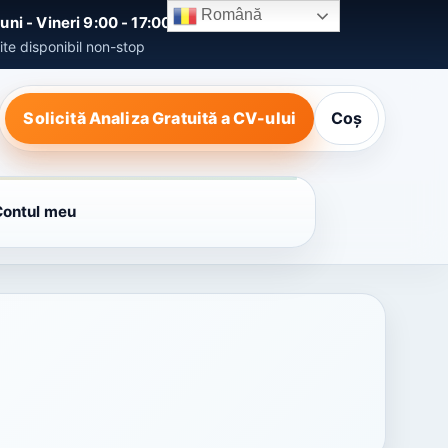
Română
uni - Vineri 9:00 - 17:00
ite disponibil non-stop
Solicită Analiza Gratuită a CV-ului
Coș
Contul meu