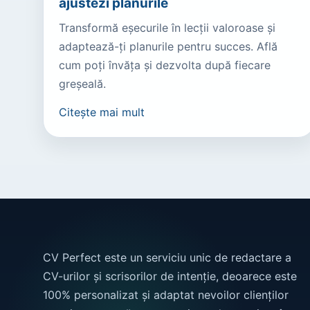
ajustezi planurile
Transformă eșecurile în lecții valoroase și
adaptează-ți planurile pentru succes. Află
cum poți învăța și dezvolta după fiecare
greșeală.
Citește mai mult
CV Perfect este un serviciu unic de redactare a
CV-urilor și scrisorilor de intenție, deoarece este
100% personalizat și adaptat nevoilor clienților