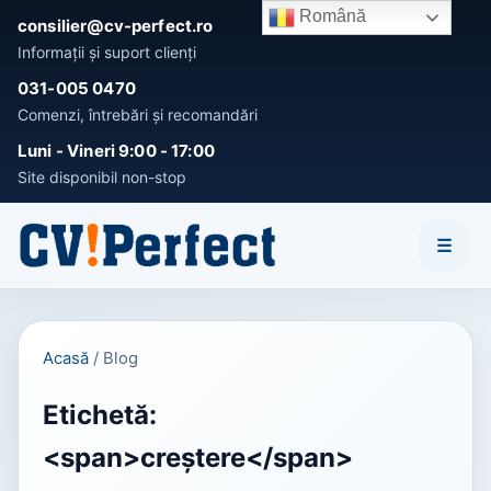
Română
consilier@cv-perfect.ro
Informații și suport clienți
031-005 0470
Comenzi, întrebări și recomandări
Activează notificările
Luni - Vineri 9:00 - 17:00
Fii primul care afla noutatile si OFERTELE speciale!
Site disponibil non-stop
Înțeleg
Nu, mulțumesc
☰
Acasă
/
Blog
Etichetă:
<span>creștere</span>