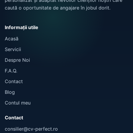
personalizat și adaptat nevoilor clienților noștri care
caută o oportunitate de angajare în jobul dorit.
Informații utile
Acasă
Servicii
Despre Noi
F.A.Q.
Contact
Blog
Contul meu
Contact
consilier@cv-perfect.ro