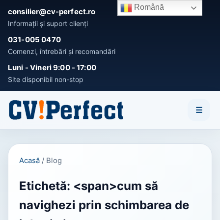
Română
consilier@cv-perfect.ro
Informații și suport clienți
031-005 0470
Comenzi, întrebări și recomandări
Activează notificările
Luni - Vineri 9:00 - 17:00
Fii primul care afla noutatile si OFERTELE speciale!
Site disponibil non-stop
Înțeleg
Nu, mulțumesc
☰
Acasă
/
Blog
Etichetă: <span>cum să
navighezi prin schimbarea de