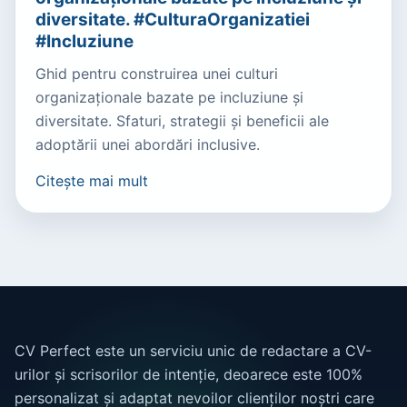
diversitate. #CulturaOrganizatiei
#Incluziune
Ghid pentru construirea unei culturi
organizaționale bazate pe incluziune și
diversitate. Sfaturi, strategii și beneficii ale
adoptării unei abordări inclusive.
Citește mai mult
CV Perfect este un serviciu unic de redactare a CV-
urilor și scrisorilor de intenție, deoarece este 100%
personalizat și adaptat nevoilor clienților noștri care