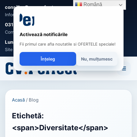
Română
consilier@cv-perfect.ro
Informații și suport clienți
031-005 0470
Comenzi, întrebări și recomandări
Activează notificările
Luni - Vineri 9:00 - 17:00
Fii primul care afla noutatile si OFERTELE speciale!
Site disponibil non-stop
Înțeleg
Nu, mulțumesc
☰
Acasă
/
Blog
Etichetă:
<span>Diversitate</span>