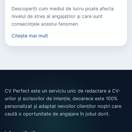
Descoperiți cum mediul de lucru poate afecta
nivelul de stres al angajaților și care sunt
consecințele acestui fenomen.
Citește mai mult
CV Perfect este un serviciu unic de redactare a CV-
urilor și scrisorilor de intenție, deoarece este 100%
personalizat și adaptat nevoilor clienților noștri care
caută o oportunitate de angajare în jobul dorit.