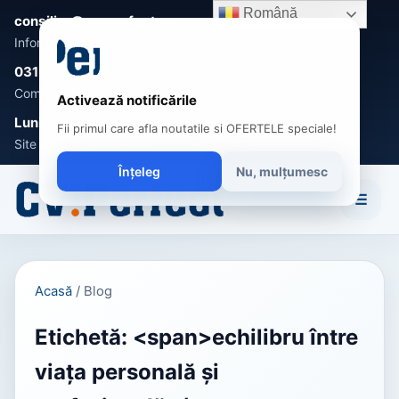
Română
consilier@cv-perfect.ro
Informații și suport clienți
031-005 0470
Comenzi, întrebări și recomandări
Activează notificările
Luni - Vineri 9:00 - 17:00
Fii primul care afla noutatile si OFERTELE speciale!
Site disponibil non-stop
Înțeleg
Nu, mulțumesc
☰
Acasă
/
Blog
Etichetă: <span>echilibru între
viața personală și