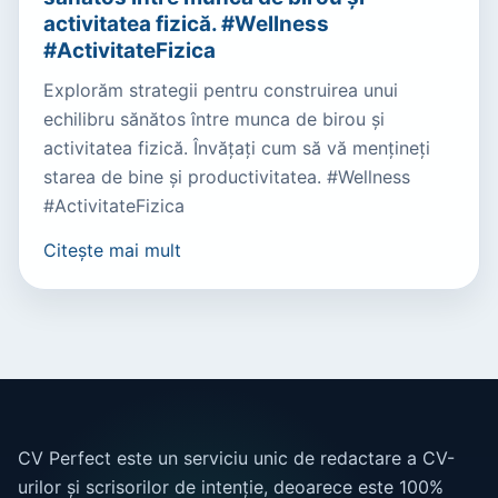
activitatea fizică. #Wellness
#ActivitateFizica
Explorăm strategii pentru construirea unui
echilibru sănătos între munca de birou și
activitatea fizică. Învățați cum să vă mențineți
starea de bine și productivitatea. #Wellness
#ActivitateFizica
Citește mai mult
CV Perfect este un serviciu unic de redactare a CV-
urilor și scrisorilor de intenție, deoarece este 100%