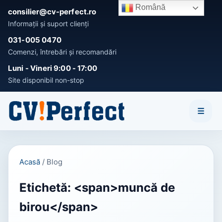
Română
consilier@cv-perfect.ro
Informații și suport clienți
031-005 0470
Comenzi, întrebări și recomandări
Activează notificările
Luni - Vineri 9:00 - 17:00
Fii primul care afla noutatile si OFERTELE speciale!
Site disponibil non-stop
Înțeleg
Nu, mulțumesc
☰
Acasă
/
Blog
Etichetă: <span>muncă de
birou</span>