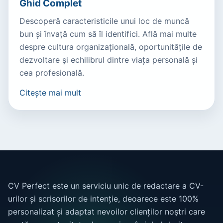
Ghid Complet
Descoperă caracteristicile unui loc de muncă
bun și învață cum să îl identifici. Află mai multe
despre cultura organizațională, oportunitățile de
dezvoltare și echilibrul dintre viața personală și
cea profesională.
Citește mai mult
CV Perfect este un serviciu unic de redactare a CV-
urilor și scrisorilor de intenție, deoarece este 100%
personalizat și adaptat nevoilor clienților noștri care