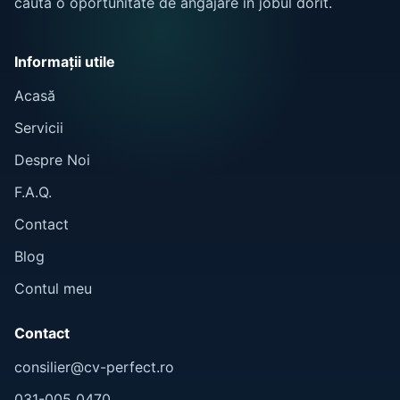
caută o oportunitate de angajare în jobul dorit.
Informații utile
Acasă
Servicii
Despre Noi
F.A.Q.
Contact
Blog
Contul meu
Contact
consilier@cv-perfect.ro
031-005 0470