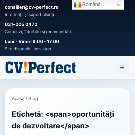
Română
consilier@cv-perfect.ro
Informații și suport clienți
031-005 0470
Comenzi, întrebări și recomandări
Activează notificările
Luni - Vineri 9:00 - 17:00
Fii primul care afla noutatile si OFERTELE speciale!
Site disponibil non-stop
Înțeleg
Nu, mulțumesc
☰
Acasă
/
Blog
Etichetă: <span>oportunități
de dezvoltare</span>