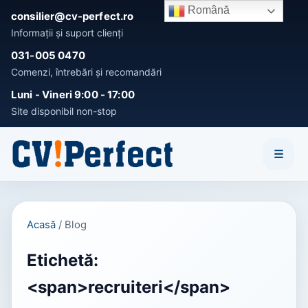
Română
consilier@cv-perfect.ro
Informații și suport clienți
031-005 0470
Comenzi, întrebări și recomandări
Activează notificările
Luni - Vineri 9:00 - 17:00
Fii primul care afla noutatile si OFERTELE speciale!
Site disponibil non-stop
Înțeleg
Nu, mulțumesc
☰
Acasă
/
Blog
Etichetă:
<span>recruiteri</span>