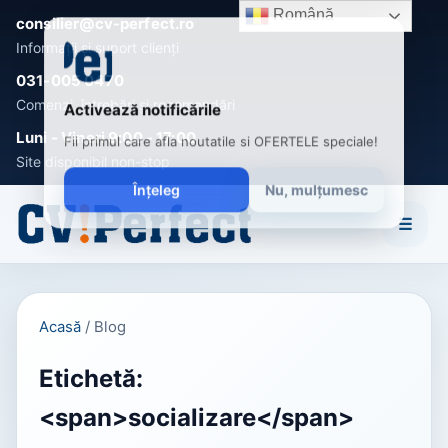
Română
consilier@cv-perfect.ro
Informații și suport clienți
031-005 0470
Comenzi, întrebări și recomandări
Activează notificările
Luni - Vineri 9:00 - 17:00
Fii primul care afla noutatile si OFERTELE speciale!
Site disponibil non-stop
Înțeleg
Nu, mulțumesc
☰
Acasă
/
Blog
Etichetă:
<span>socializare</span>