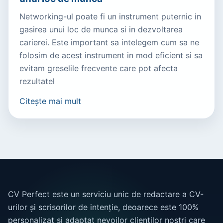
Networking-ul poate fi un instrument puternic in
gasirea unui loc de munca si in dezvoltarea
carierei. Este important sa intelegem cum sa ne
folosim de acest instrument in mod eficient si sa
evitam greselile frecvente care pot afecta
rezultatel
Citește mai mult
CV Perfect este un serviciu unic de redactare a CV-
urilor și scrisorilor de intenție, deoarece este 100%
personalizat și adaptat nevoilor clienților noștri care