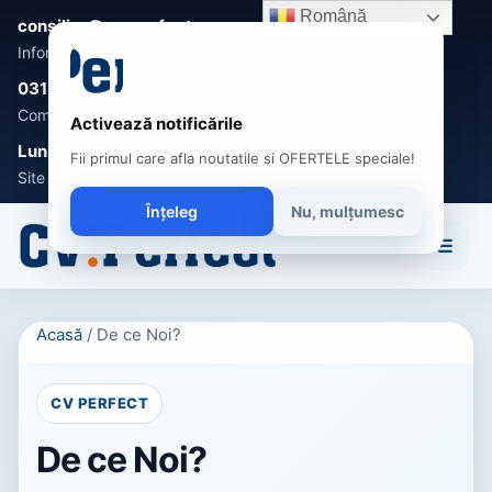
Română
consilier@cv-perfect.ro
Informații și suport clienți
031-005 0470
Comenzi, întrebări și recomandări
Activează notificările
Luni - Vineri 9:00 - 17:00
Fii primul care afla noutatile si OFERTELE speciale!
Site disponibil non-stop
Înțeleg
Nu, mulțumesc
☰
Acasă
/
De ce Noi?
CV PERFECT
De ce Noi?