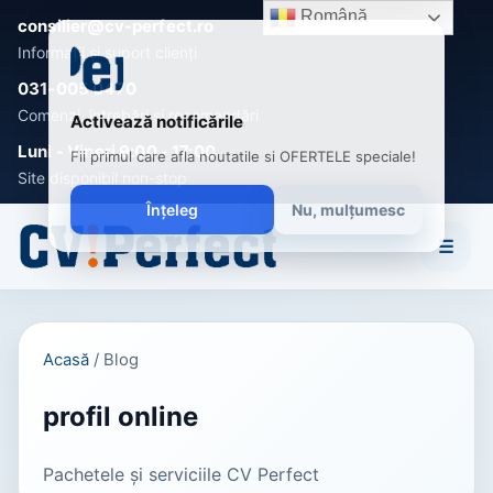
Română
consilier@cv-perfect.ro
Informații și suport clienți
031-005 0470
Comenzi, întrebări și recomandări
Activează notificările
Luni - Vineri 9:00 - 17:00
Fii primul care afla noutatile si OFERTELE speciale!
Site disponibil non-stop
Înțeleg
Nu, mulțumesc
☰
Acasă
/
Blog
profil online
Pachetele și serviciile CV Perfect