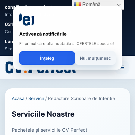
Română
consilier@cv-perfect.ro
Informații și suport clienți
031-005 0470
Comenzi, întrebări și recomandări
Activează notificările
Luni - Vineri 9:00 - 17:00
Fii primul care afla noutatile si OFERTELE speciale!
Site disponibil non-stop
Înțeleg
Nu, mulțumesc
☰
Acasă
/
Servicii
/
Redactare Scrisoare de Intentie
Serviciile Noastre
Pachetele și serviciile CV Perfect