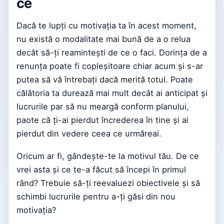
ce
Dacă te lupți cu motivația ta în acest moment,
nu există o modalitate mai bună de a o relua
decât să-ți reamintești de ce o faci. Dorința de a
renunța poate fi copleșitoare chiar acum și s-ar
putea să vă întrebați dacă merită totul. Poate
călătoria ta durează mai mult decât ai anticipat și
lucrurile par să nu meargă conform planului,
paote că ți-ai pierdut încrederea în tine și ai
pierdut din vedere ceea ce urmăreai.
Oricum ar fi, gândește-te la motivul tău. De ce
vrei asta și ce te-a făcut să începi în primul
rând? Trebuie să-ți reevaluezi obiectivele și să
schimbi lucrurile pentru a-ți găsi din nou
motivația?