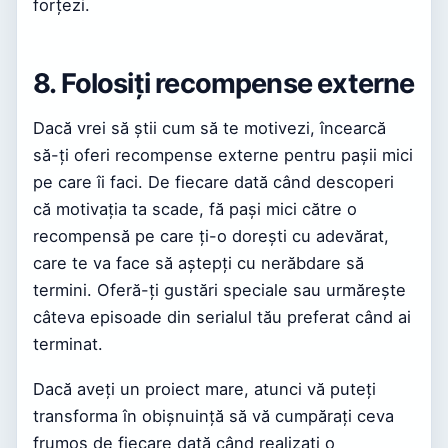
forțezi.
8. Folosiți recompense externe
Dacă vrei să știi cum să te motivezi, încearcă
să-ți oferi recompense externe pentru pașii mici
pe care îi faci. De fiecare dată când descoperi
că motivația ta scade, fă pași mici către o
recompensă pe care ți-o dorești cu adevărat,
care te va face să aștepți cu nerăbdare să
termini. Oferă-ți gustări speciale sau urmărește
câteva episoade din serialul tău preferat când ai
terminat.
Dacă aveți un proiect mare, atunci vă puteți
transforma în obișnuință să vă cumpărați ceva
frumos de fiecare dată când realizați o