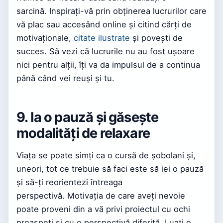
sarcină. Inspirați-vă prin obținerea lucrurilor care
vă plac sau accesând online și citind cărți de
motivaționale,
citate ilustrate
și povești de
succes. Să vezi că lucrurile nu au fost ușoare
nici pentru alții, îți va da impulsul de a continua
până când vei reuși și tu.
9. Ia o pauză și găsește
modalități de relaxare
Viața se poate simți ca o cursă de șobolani și,
uneori, tot ce trebuie să faci este să iei o pauză
și să-ți reorientezi întreaga
perspectivă. Motivația de care aveți nevoie
poate proveni din a vă privi proiectul cu ochi
proaspeți și cu o perspectivă diferită. Luați o