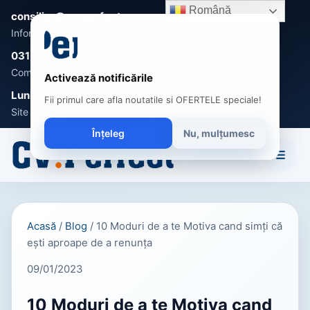
Română
consilier@cv-perfect.ro
Informații și suport clienți
031-005 0470
Comenzi, întrebări și recomandări
Activează notificările
Luni - Vineri 9:00 - 17:00
Fii primul care afla noutatile si OFERTELE speciale!
Site disponibil non-stop
Înțeleg
Nu, mulțumesc
☰
Acasă
/
Blog
/
10 Moduri de a te Motiva cand simți că
ești aproape de a renunța
09/01/2023
10 Moduri de a te Motiva cand