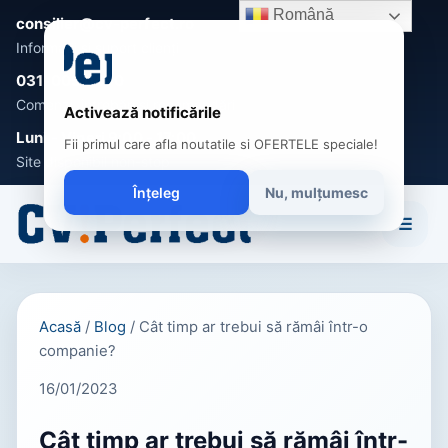
Română
consilier@cv-perfect.ro
Informații și suport clienți
031-005 0470
Comenzi, întrebări și recomandări
Activează notificările
Luni - Vineri 9:00 - 17:00
Fii primul care afla noutatile si OFERTELE speciale!
Site disponibil non-stop
Înțeleg
Nu, mulțumesc
☰
Acasă
/
Blog
/
Cât timp ar trebui să rămâi într-o
companie?
16/01/2023
Cât timp ar trebui să rămâi într-