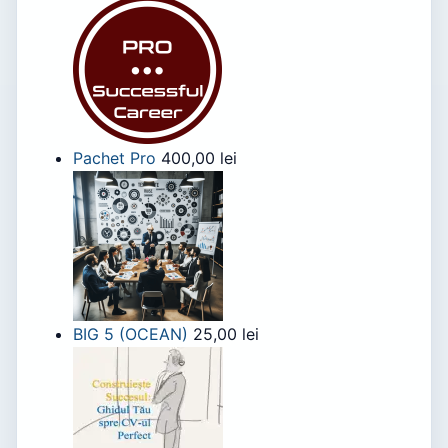
Pachet Pro
400,00
lei
BIG 5 (OCEAN)
25,00
lei