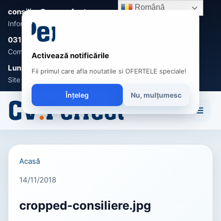
Română
consilier@cv-perfect.ro
Informații și suport clienți
031-005 0470
Comenzi, întrebări și recomandări
Activează notificările
Luni - Vineri 9:00 - 17:00
Fii primul care afla noutatile si OFERTELE speciale!
Site disponibil non-stop
Înțeleg
Nu, mulțumesc
☰
Acasă
14/11/2018
cropped-consiliere.jpg