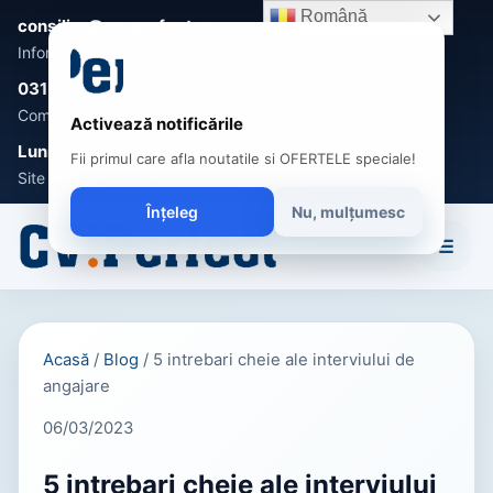
Română
consilier@cv-perfect.ro
Informații și suport clienți
031-005 0470
Comenzi, întrebări și recomandări
Activează notificările
Luni - Vineri 9:00 - 17:00
Fii primul care afla noutatile si OFERTELE speciale!
Site disponibil non-stop
Înțeleg
Nu, mulțumesc
☰
Acasă
/
Blog
/
5 intrebari cheie ale interviului de
angajare
06/03/2023
5 intrebari cheie ale interviului