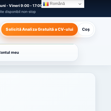
Română
uni - Vineri 9:00 - 17:00
ite disponibil non-stop
Solicită Analiza Gratuită a CV-ului
Coș
Contul meu