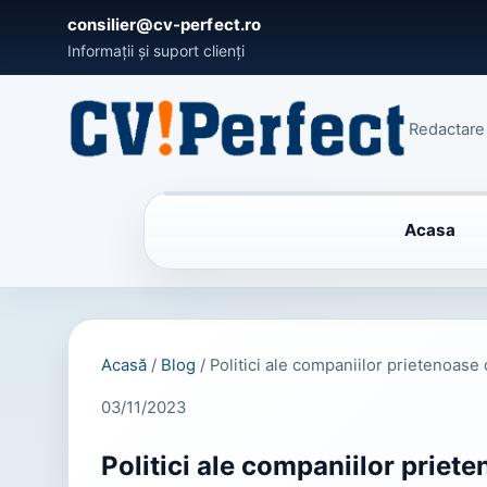
consilier@cv-perfect.ro
Informații și suport clienți
Redactare 
Acasa
Acasă
/
Blog
/
Politici ale companiilor prietenoase
03/11/2023
Politici ale companiilor priet