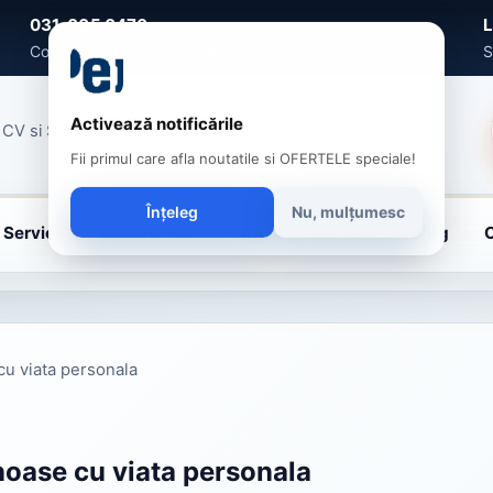
031-005 0470
L
Comenzi, întrebări și recomandări
S
Activează notificările
CV si Scrisori de Intentie Profesionale
Fii primul care afla noutatile si OFERTELE speciale!
Înțeleg
Nu, mulțumesc
Servicii
Despre Noi
F.A.Q.
Contact
Blog
 cu viata personala
enoase cu viata personala