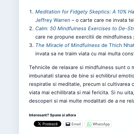
Meditation for Fidgety Skeptics: A 10% 
Jeffrey Warren
– o carte care ne invata te
Calm: 50 Mindfulness Exercises to De-S
care ne propune exercitii de mindfulness 
The Miracle of Mindfulness
de Thich Nha
invata sa ne traim viata cu mai multa cons
Tehnicile de relaxare si mindfulness sunt o m
imbunatati starea de bine si echilibrul emotio
respiratie si meditatie, precum si cultivare
viata mai echilibrata si mai fericita. Si nu u
descoperi si mai multe modalitati de a ne rela
Interesant? Spune si altora
Email
WhatsApp