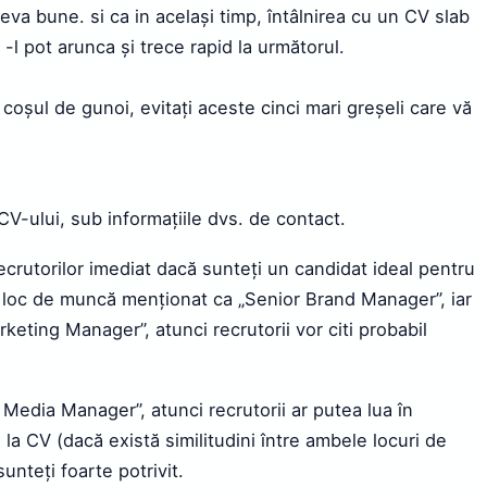
eva bune. si ca in același timp, întâlnirea cu un CV slab
l pot arunca și trece rapid la următorul.
 coșul de gunoi, evitați aceste cinci mari greșeli care vă
 CV-ului, sub informațiile dvs. de contact.
recrutorilor imediat dacă sunteți un candidat ideal pentru
n loc de muncă menționat ca „Senior Brand Manager”, iar
keting Manager”, atunci recrutorii vor citi probabil
 Media Manager”, atunci recrutorii ar putea lua în
la CV (dacă există similitudini între ambele locuri de
sunteți foarte potrivit.