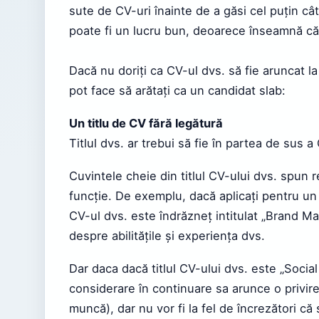
sute de CV-uri înainte de a găsi cel puțin cât
poate fi un lucru bun, deoarece înseamnă că -
Dacă nu doriți ca CV-ul dvs. să fie aruncat la
pot face să arătați ca un candidat slab:
Un titlu de CV fără legătură
Titlul dvs. ar trebui să fie în partea de sus a
Cuvintele cheie din titlul CV-ului dvs. spun 
funcție. De exemplu, dacă aplicați pentru u
CV-ul dvs. este îndrăzneț intitulat „Brand Mar
despre abilitățile și experiența dvs.
Dar daca dacă titlul CV-ului dvs. este „Social
considerare în continuare sa arunce o privire 
muncă), dar nu vor fi la fel de încrezători că 