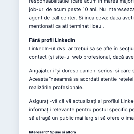
responsabilitatile (care acum in marea majori
job-uri de acum peste 10 ani. Nu intereseaza
agent de call center. Si inca ceva: daca avet
mentionati ca ati terminat liceul.
Fără profil LinkedIn
LinkedIn-ul dvs. ar trebui să se afle în secț
contact (și site-ul web profesional, dacă aveț
Angajatorii își doresc oameni serioși si care 
Aceasta înseamnă sa acordati atentie rețelei
realizările profesionale.
Asigurați-vă că vă actualizați și profilul Link
informații relevante pentru postul specific pen
să atragă un public mai larg și să ofere o ima
Interesant? Spune si altora