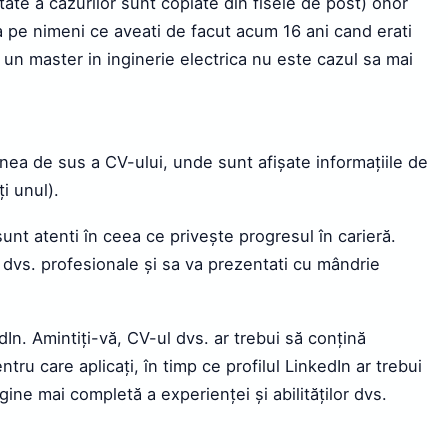
tate a cazurilor sunt copiate din fisele de post) onor
 pe nimeni ce aveati de facut acum 16 ani cand erati
i un master in inginerie electrica nu este cazul sa mai
iunea de sus a CV-ului, unde sunt afișate informațiile de
i unul).
sunt atenti în ceea ce privește progresul în carieră.
 dvs. profesionale și sa va prezentati cu mândrie
edIn. Amintiți-vă, CV-ul dvs. ar trebui să conțină
tru care aplicați, în timp ce profilul LinkedIn ar trebui
gine mai completă a experienței și abilităților dvs.