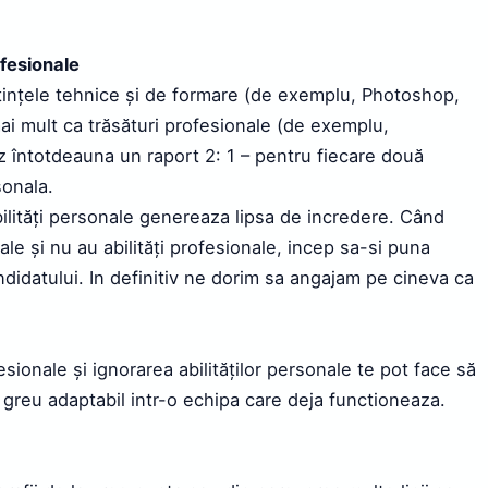
ofesionale
ștințele tehnice și de formare (de exemplu, Photoshop,
mai mult ca trăsături profesionale (de exemplu,
z întotdeauna un raport 2: 1 – pentru fiecare două
sonala.
ilități personale genereaza lipsa de incredere. Când
ale și nu au abilități profesionale, incep sa-si puna
didatului. In definitiv ne dorim sa angajam pe cineva ca
esionale și ignorarea abilităților personale te pot face să
 greu adaptabil intr-o echipa care deja functioneaza.