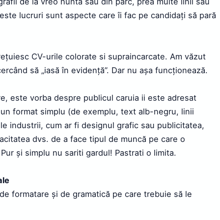
grafii de la vreo nunta sau din parc, prea multe linii sau
ceste lucruri sunt aspecte care îi fac pe candidați să pară
ețuiesc CV-urile colorate si supraincarcate. Am văzut
cercând să „iasă în evidență”. Dar nu așa funcționează.
re, este vorba despre publicul caruia ii este adresat
 un format simplu (de exemplu, text alb-negru, linii
e industrii, cum ar fi designul grafic sau publicitatea,
pacitatea dvs. de a face tipul de muncă pe care o
r și simplu nu sariti gardul! Pastrati o limita.
ale
 de formatare și de gramatică pe care trebuie să le