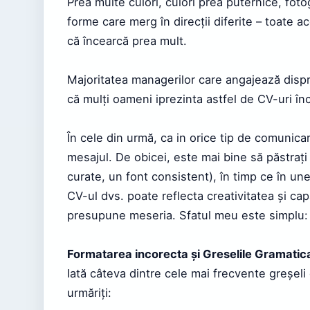
Prea multe culori, culori prea puternice, foto
forme care merg în direcții diferite – toate a
că încearcă prea mult.
Majoritatea managerilor care angajează dispr
că mulți oameni iprezinta astfel de CV-uri în
În cele din urmă, ca in orice tip de comunica
mesajul. De obicei, este mai bine să păstrați
curate, un font consistent), în timp ce în unel
CV-ul dvs. poate reflecta creativitatea și ca
presupune meseria. Sfatul meu este simplu: Pu
Formatarea incorecta și Greselile Gramatic
Iată câteva dintre cele mai frecvente greșeli
urmăriți: