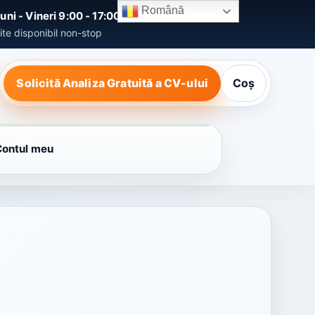
Română
uni - Vineri 9:00 - 17:00
ite disponibil non-stop
Solicită Analiza Gratuită a CV-ului
Coș
Contul meu