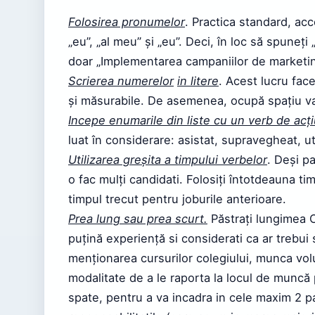
Folosirea pronumelor
. Practica standard, a
„eu”, „al meu” și „eu”. Deci, în loc să spune
doar „Implementarea campaniilor de marketing
Scrierea numerelor
in litere
. Acest lucru face 
și măsurabile. De asemenea, ocupă spațiu va
Incepe enumarile din liste cu un verb de acț
luat în considerare: asistat, supravegheat, uti
Utilizarea greșita a timpului verbelor
. Deși p
o fac mulți candidati. Folosiți întotdeauna t
timpul trecut pentru joburile anterioare.
Prea lung sau prea scurt.
Păstrați lungimea C
puțină experiență si considerati ca ar trebui 
menționarea cursurilor colegiului, munca vol
modalitate de a le raporta la locul de muncă p
spate, pentru a va incadra in cele maxim 2 pa