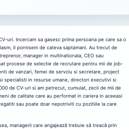
 CV-uri. Incercam sa gasesc prima persoana pe care sa o
ziasm, il pornisem de cateva saptamani. Au trecut de
antreprenor, manager in multinationala, CEO sau
at procese de selectie de recrutare pentru mii de job-
nti de vanzari, femei de servciu si secretare, project
 specialisti in resurse umane, directori executivi si
,000 de CV-uri si am petrecut, cumulat, zecii de mii de
ameni de calitate care au performat in cariera in aceeasi
egatiti sau poate doar nepotriviti cu pozitiile la care
sea, managerii care angajează trebuie să treacă prin