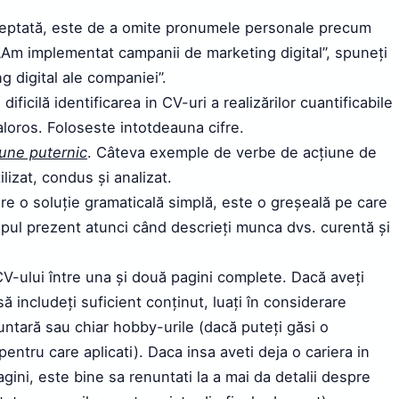
cceptată, este de a omite pronumele personale precum
ți „Am implementat campanii de marketing digital”, spuneți
 digital ale companiei”.
dificilă identificarea in CV-uri a realizărilor cuantificabile
loros. Foloseste intotdeauna cifre.
iune puternic
. Câteva exemple de verbe de acțiune de
lizat, condus și analizat.
are o soluție gramaticală simplă, este o greșeală pe care
impul prezent atunci când descrieți munca dvs. curentă și
V-ului între una și două pagini complete. Dacă aveți
să includeți suficient conținut, luați în considerare
untară sau chiar hobby-urile (dacă puteți găsi o
entru care aplicati). Daca insa aveti deja o cariera in
gini, este bine sa renuntati la a mai da detalii despre