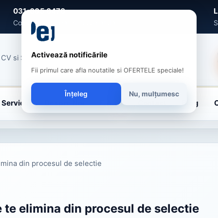
031-005 0470
L
Comenzi, întrebări și recomandări
S
Activează notificările
CV si Scrisori de Intentie Profesionale
Fii primul care afla noutatile si OFERTELE speciale!
Înțeleg
Nu, mulțumesc
Servicii
Despre Noi
F.A.Q.
Contact
Blog
limina din procesul de selectie
 te elimina din procesul de selectie