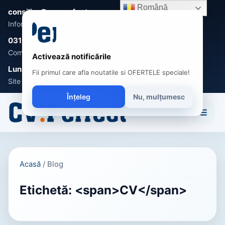
Română
consilier@cv-perfect.ro
Informații și suport clienți
031-005 0470
Comenzi, întrebări și recomandări
Activează notificările
Luni - Vineri 9:00 - 17:00
Fii primul care afla noutatile si OFERTELE speciale!
Site disponibil non-stop
Înțeleg
Nu, mulțumesc
☰
Acasă
/
Blog
Etichetă: <span>CV</span>